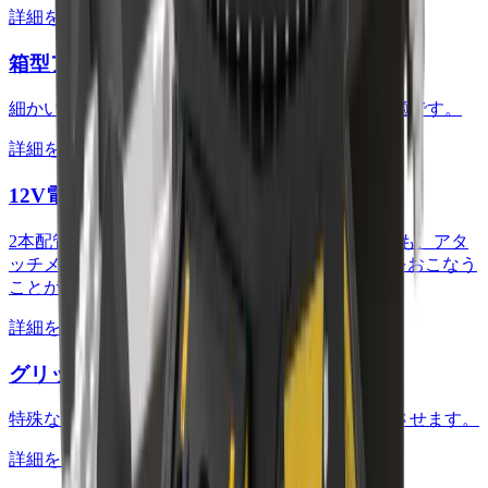
詳細を見る
箱型アームプレート
細かいものをきっちりすくって移動させるのに最適です。
詳細を見る
12V電気系キット
2本配管(共用配管/往復配管)仕様の油圧ショベルでも、アタ
ッチメントを360°回転させて効率よく正確に作業をおこなう
ことが可能です。
詳細を見る
グリップ型先端刃
特殊な形のものや重量物をしっかりと掴んで移動させます。
詳細を見る