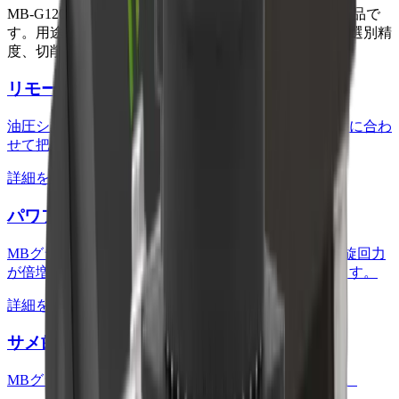
MB-G1200
に対応するMBクラッシャーのオプション製品で
す。用途や材料に合わせて、作業効率、粉じん対策、選別精
度、切削性能、保守管理を拡張できます。
リモートパワーコントロール
油圧ショベルの運転席から爪の閉じ力を調整し、材料に合わ
せて把持力を細かく管理できます。
詳細を見る
パワフル旋回
MBグラップルの上部に取り付けます。グラップルの旋回力
が倍増し、重いものでも楽に移動させることができます。
詳細を見る
サメ歯型先端刃
MBグラップルの標準エッジと交換して使用できます。