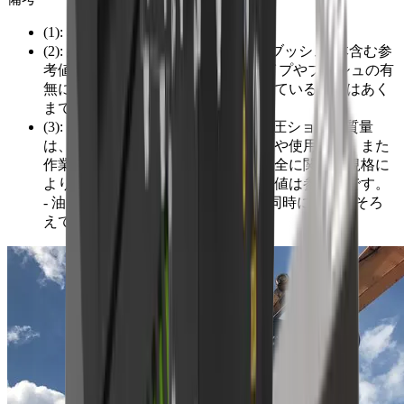
(1): 本体質量 (ブラケット除く)
(2): 総質量 (ブラケット、ピン2本、ブッシュ4本含む参
考値)。総質量は、ブラケットのタイプやブッシュの有
無により異なりますので、表示されている数値はあく
までも参考値です。
(3): 推奨油圧ショベル質量。 推奨油圧ショベル質量
は、油圧ショベル等建設機械の仕様や使用用途、また
作業内容や作業対象物、さらには安全に関する規格に
より異なります。表示されている数値は参考値です。
- 油圧設定の最小流量と最小圧力は同時に目盛をそろ
えてください