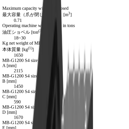
Maximum capacity with jaws closed
3
最大容量（爪が閉じた状態） [m
]
0.71
Operating machine weight range in tons
(3)
油圧ショベル [ton
]
18~30
Kg net weight of MB-G1200 S4
(1)
本体質量 [kg
]
1650
MB-G1200 S4 size dimension A
A [mm]
2115
MB-G1200 S4 size dimension B
B [mm]
1450
MB-G1200 S4 size dimension C
C [mm]
590
MB-G1200 S4 size dimension D
D [mm]
1670
MB-G1200 S4 size dimension E
E [mm]