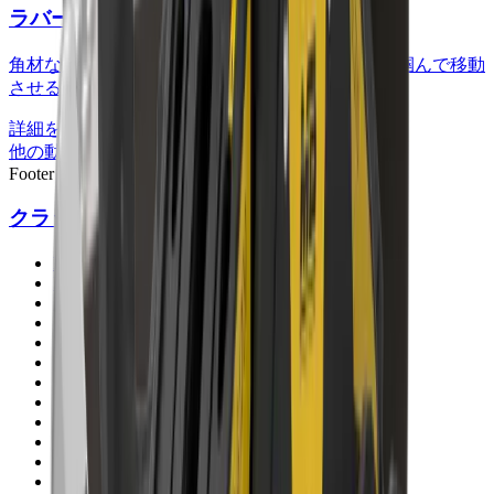
ラバーグリップ型先端刃
角材などのまっすぐな物や取り扱いにくい資材を掴んで移動
させるのに適しています。
詳細を見る
他の動画もぜひご覧ください ->
Footer
クラッシャー
MB-C50
BF60.1
BF70.2
BF80.3
BF90.3
BF120.4
BF135.8
BF150.10
MB-L120
MB-L140
MB-L160
MB-L200