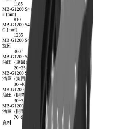
1185
MB-G1200 S4 size dimension F
F [mm]
810
MB-G1200 S4 size dimension G
G [mm]
1235
MB-G1200 S4 rotation degree
旋回
360°
MB-G1200 S4 rotation oil pressure in MPa
油圧（旋回） [MPa]
20~25
MB-G1200 S4 rotation oil flow in l/min
油量（旋回） [l/min]
30~40
MB-G1200 S4 open close oil pressure in MPa
油圧（開閉） [MPa]
30~35
MB-G1200 S4 open close oil flow in l/min
油量（開閉） [l/min]
70~90
資料