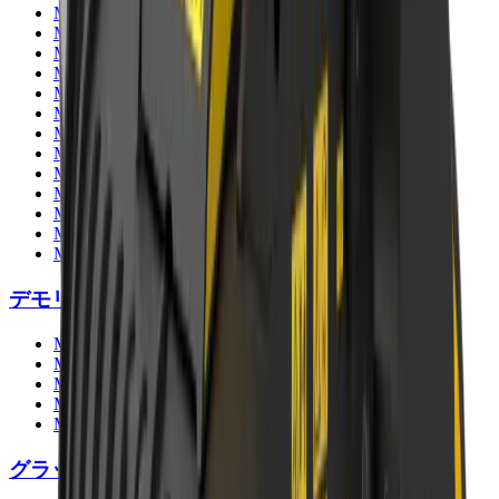
MB-HDS207
MB-HDS212
MB-HDS214
MB-HDS220
MB-HDS307
MB-HDS312
MB-HDS314
MB-HDS320
MB-HDS323
MB-HDS407
MB-HDS412
MB-HDS523
MB-HDS533
デモリッションクラッシャー
MB-P160
MB-P380
MB-PT650
MB-PT1150
MB-PT1650
グラップル