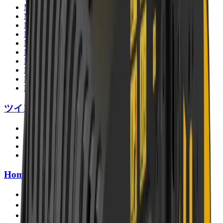
MB-G350
MB-G400
MB-G450
MB-G500
MB-G600
MB-G900
MB-G940
MB-G1000
MB-G1200
MB-G1500
ツインヘッダー
MB-R500
MB-R700
MB-R800
MB-R900
Home
製品
適用分野
特集記事