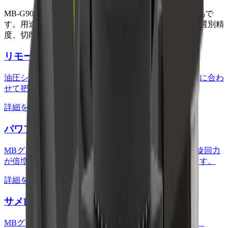
MB-G900
に対応するMBクラッシャーのオプション製品で
す。用途や材料に合わせて、作業効率、粉じん対策、選別精
度、切削性能、保守管理を拡張できます。
リモートパワーコントロール
油圧ショベルの運転席から爪の閉じ力を調整し、材料に合わ
せて把持力を細かく管理できます。
詳細を見る
パワフル旋回
MBグラップルの上部に取り付けます。グラップルの旋回力
が倍増し、重いものでも楽に移動させることができます。
詳細を見る
サメ歯型先端刃
MBグラップルの標準エッジと交換して使用できます。