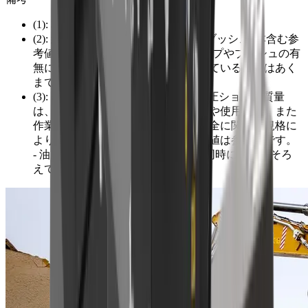
(1): 本体質量 (ブラケット除く)
(2): 総質量 (ブラケット、ピン2本、ブッシュ4本含む参
考値)。総質量は、ブラケットのタイプやブッシュの有
無により異なりますので、表示されている数値はあく
までも参考値です。
(3): 推奨油圧ショベル質量。 推奨油圧ショベル質量
は、油圧ショベル等建設機械の仕様や使用用途、また
作業内容や作業対象物、さらには安全に関する規格に
より異なります。表示されている数値は参考値です。
- 油圧設定の最小流量と最小圧力は同時に目盛をそろ
えてください