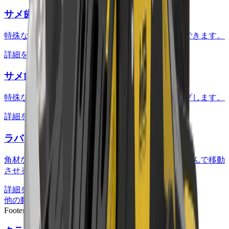
サメ歯サイドカバー
特殊な形状のものでも、しっかりとすくって移動できます。
詳細を見る
サメ歯サイドグリップ
特殊な形状のものの取り扱い時でも把持力がアップします。
詳細を見る
ラバーグリップ型先端刃
角材などのまっすぐな物や取り扱いにくい資材を掴んで移動
させるのに適しています。
詳細を見る
他の動画もぜひご覧ください ->
Footer