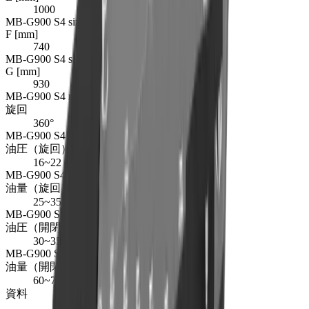
1000
MB-G900 S4 size dimension F
F [mm]
740
MB-G900 S4 size dimension G
G [mm]
930
MB-G900 S4 rotation degree
旋回
360°
MB-G900 S4 rotation oil pressure in MPa
油圧（旋回） [MPa]
16~22
MB-G900 S4 rotation oil flow in l/min
油量（旋回） [l/min]
25~35
MB-G900 S4 open close oil pressure in MPa
油圧（開閉） [MPa]
30~35
MB-G900 S4 open close oil flow in l/min
油量（開閉） [l/min]
60~70
資料