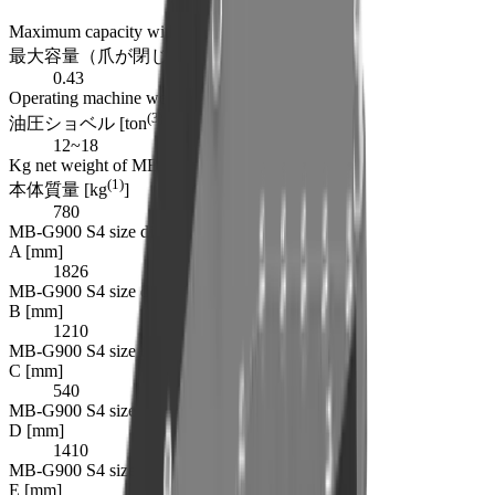
Maximum capacity with jaws closed
3
最大容量（爪が閉じた状態） [m
]
0.43
Operating machine weight range in tons
(3)
油圧ショベル [ton
]
12~18
Kg net weight of MB-G900 S4
(1)
本体質量 [kg
]
780
MB-G900 S4 size dimension A
A [mm]
1826
MB-G900 S4 size dimension B
B [mm]
1210
MB-G900 S4 size dimension C
C [mm]
540
MB-G900 S4 size dimension D
D [mm]
1410
MB-G900 S4 size dimension E
E [mm]