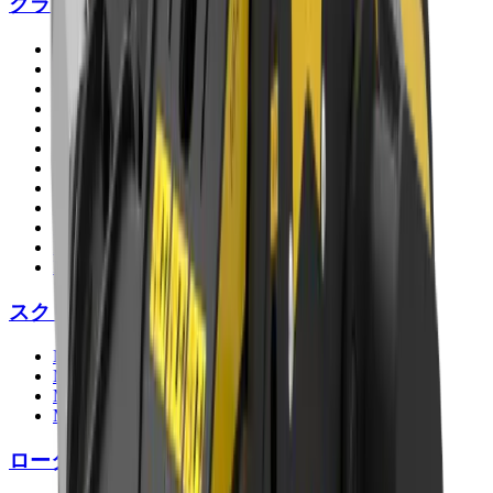
クラッシャー
MB-C50
BF60.1
BF70.2
BF80.3
BF90.3
BF120.4
BF135.8
BF150.10
MB-L120
MB-L140
MB-L160
MB-L200
スクリーン
MB-S10
MB-S14
MB-S18
MB-S23
ロータリースクリーン