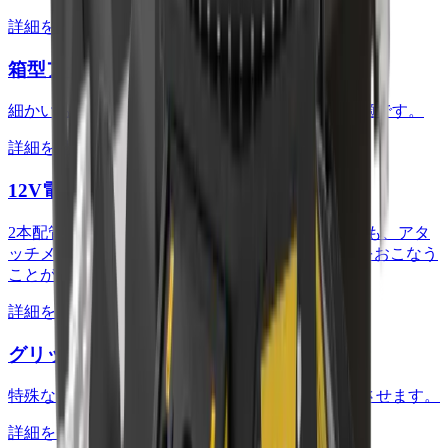
詳細を見る
箱型アームプレート
細かいものをきっちりすくって移動させるのに最適です。
詳細を見る
12V電気系キット
2本配管(共用配管/往復配管)仕様の油圧ショベルでも、アタ
ッチメントを360°回転させて効率よく正確に作業をおこなう
ことが可能です。
詳細を見る
グリップ型先端刃
特殊な形のものや重量物をしっかりと掴んで移動させます。
詳細を見る