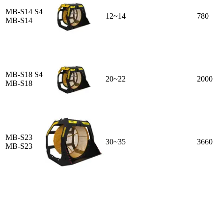
MB-S14 S4
12~14
780
MB-S14
MB-S18 S4
20~22
2000
MB-S18
MB-S23
30~35
3660
MB-S23