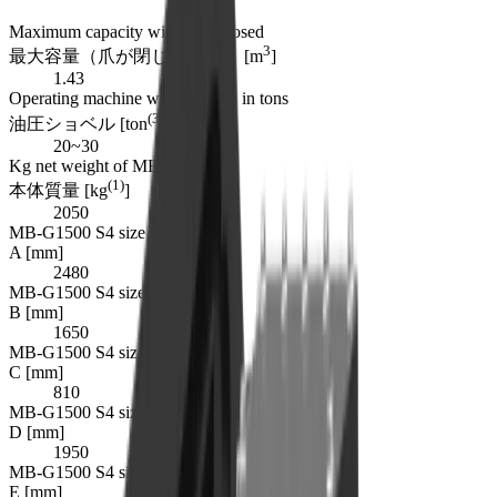
Maximum capacity with jaws closed
3
最大容量（爪が閉じた状態） [m
]
1.43
Operating machine weight range in tons
(3)
油圧ショベル [ton
]
20~30
Kg net weight of MB-G1500 S4
(1)
本体質量 [kg
]
2050
MB-G1500 S4 size dimension A
A [mm]
2480
MB-G1500 S4 size dimension B
B [mm]
1650
MB-G1500 S4 size dimension C
C [mm]
810
MB-G1500 S4 size dimension D
D [mm]
1950
MB-G1500 S4 size dimension E
E [mm]