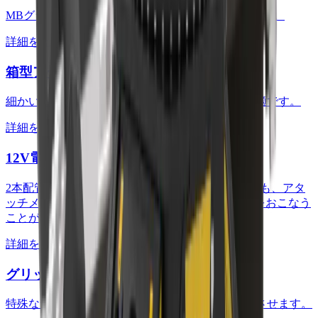
MBグラップルの標準エッジと交換して使用できます。
詳細を見る
箱型アームプレート
細かいものをきっちりすくって移動させるのに最適です。
詳細を見る
12V電気系キット
2本配管(共用配管/往復配管)仕様の油圧ショベルでも、アタ
ッチメントを360°回転させて効率よく正確に作業をおこなう
ことが可能です。
詳細を見る
グリップ型先端刃
特殊な形のものや重量物をしっかりと掴んで移動させます。