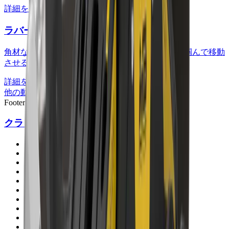
詳細を見る
ラバーグリップ型先端刃
角材などのまっすぐな物や取り扱いにくい資材を掴んで移動
させるのに適しています。
詳細を見る
他の動画もぜひご覧ください ->
Footer
クラッシャー
MB-C50
BF60.1
BF70.2
BF80.3
BF90.3
BF120.4
BF135.8
BF150.10
MB-L120
MB-L140