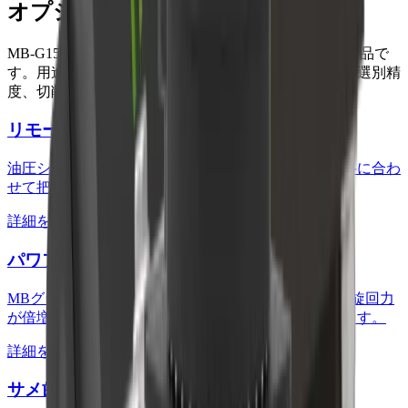
オプション製品
MB-G1500
に対応するMBクラッシャーのオプション製品で
す。用途や材料に合わせて、作業効率、粉じん対策、選別精
度、切削性能、保守管理を拡張できます。
リモートパワーコントロール
油圧ショベルの運転席から爪の閉じ力を調整し、材料に合わ
せて把持力を細かく管理できます。
詳細を見る
パワフル旋回
MBグラップルの上部に取り付けます。グラップルの旋回力
が倍増し、重いものでも楽に移動させることができます。
詳細を見る
サメ歯型先端刃