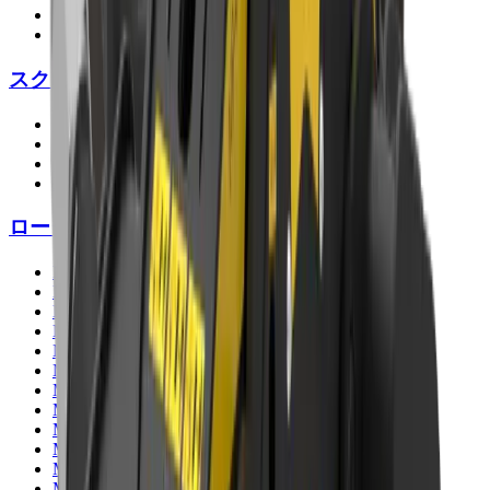
MB-L160
MB-L200
スクリーン
MB-S10
MB-S14
MB-S18
MB-S23
ロータリースクリーン
MB-HDS207
MB-HDS212
MB-HDS214
MB-HDS220
MB-HDS307
MB-HDS312
MB-HDS314
MB-HDS320
MB-HDS323
MB-HDS407
MB-HDS412
MB-HDS523