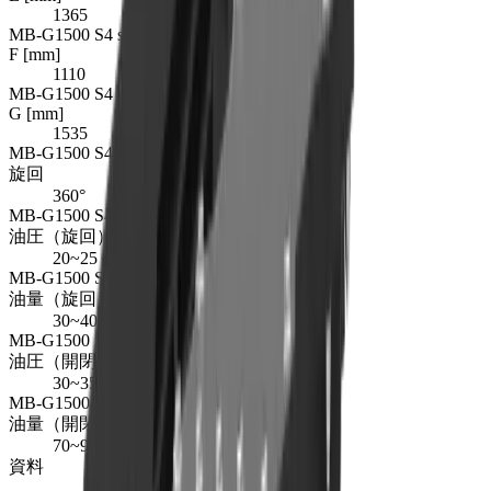
1365
MB-G1500 S4 size dimension F
F [mm]
1110
MB-G1500 S4 size dimension G
G [mm]
1535
MB-G1500 S4 rotation degree
旋回
360°
MB-G1500 S4 rotation oil pressure in MPa
油圧（旋回） [MPa]
20~25
MB-G1500 S4 rotation oil flow in l/min
油量（旋回） [l/min]
30~40
MB-G1500 S4 open close oil pressure in MPa
油圧（開閉） [MPa]
30~35
MB-G1500 S4 open close oil flow in l/min
油量（開閉） [l/min]
70~90
資料