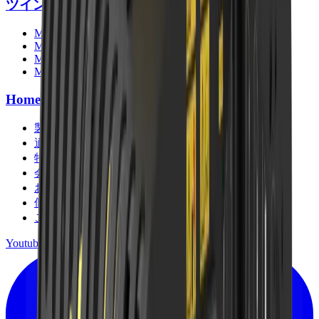
ツインヘッダー
MB-R500
MB-R700
MB-R800
MB-R900
Home
製品
適用分野
特集記事
会社情報
お問い合わせ
個人情報保護方針
ご利用規約
Youtube