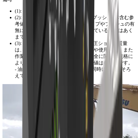
(1): 本体質量 (ブラケット除く)
(2): 総質量 (ブラケット、ピン2本、ブッシュ4本含む参
考値)。総質量は、ブラケットのタイプやブッシュの有
無により異なりますので、表示されている数値はあく
までも参考値です。
(3): 推奨油圧ショベル質量。 推奨油圧ショベル質量
は、油圧ショベル等建設機械の仕様や使用用途、また
作業内容や作業対象物、さらには安全に関する規格に
より異なります。表示されている数値は参考値です。
- 油圧設定の最小流量と最小圧力は同時に目盛をそろ
えてください